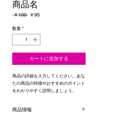
商品名
通
セ
 ￥100 
￥95
常
ー
価
ル
数量
*
格
価
格
カートに追加する
商品の詳細を入力してください。あな
たの商品の特徴やおすすめのポイント
をわかりやすく説明しましょう。
商品情報
商品の詳細を入力してください。サイ
返品・返金ポリシー
ズ、素材、取扱説明に加え、商品の特
徴やおすすめのポイントなどを説明し