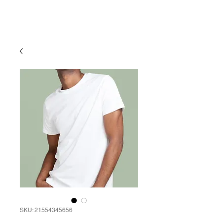
limited company
Yume Kikaku Kentaro Sudo store
SKU: 21554345656