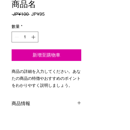
商品名
一
促
 JP¥100 
JP¥95
般
銷
價
價
數量
*
格
格
新增至購物車
商品の詳細を入力してください。あな
たの商品の特徴やおすすめのポイント
をわかりやすく説明しましょう。
商品情報
商品の詳細を入力してください。サイ
返品・返金ポリシー
ズ、素材、取扱説明に加え、商品の特
徴やおすすめのポイントなどを説明し