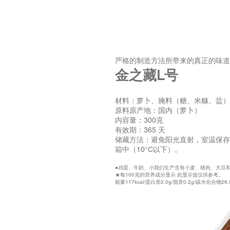
严格的制造方法所带来的真正的味道
金之藏L
号
材料：萝卜、腌料（糖、米糠、盐）
原料原产地：国内（萝卜）
内容量：300克
有效期：365 天
储藏方法：避免阳光直射，室温保存
箱中（10°C以下）。
●鸡蛋、牛奶、小
我们生产含有小麦、猪肉、大豆
★每100克的营养成分显示 此显示值仅供参考。
能量117kcal/蛋白质2.0g/脂质0.2g/碳水化合物26.