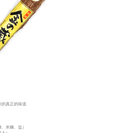
来的真正的味道
糖、米糠、盐）
萝卜）