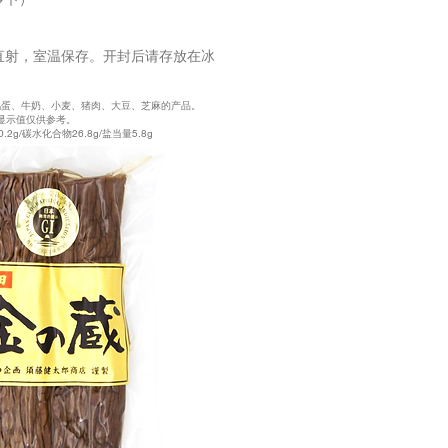
直射，室温保存。开封后请存放在冰
鸡蛋、牛奶、小麦、猪肉、大豆、芝麻的产品。
此显示值仅供参考。
0.2g/碳水化合物26.8g/盐当量5.8g