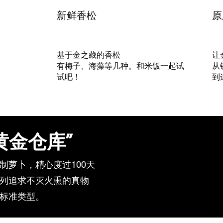
​新鲜香松
​
基于金之藏的香松
让
​有梅子、海藻等几种。和米饭一起试
从
试吧！
到
黄金仓库”
制萝卜，精心度过100天
列追求不灭火熏的真物
试标准类型。