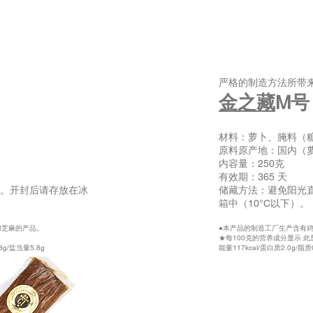
严格的制造方法所带
金之藏
M号
材料：萝卜、腌料（
原料原产地：国内（
内容量：250克
有效期：365 天
。开封后请存放在冰
储藏方法：避免阳光
箱中（10°C以下）。
和芝麻的产品。
●本产品的制造工厂生产含有
★每100克的营养成分显示 
8g/盐当量5.8g
能量117kcal/蛋白质2.0g/脂质