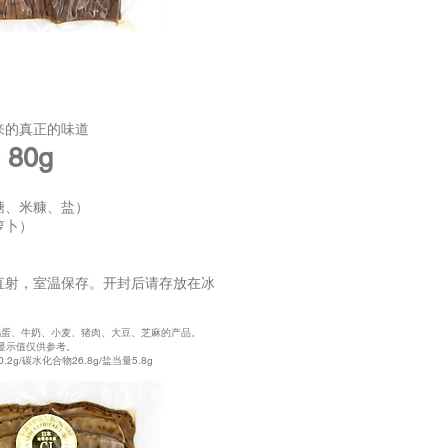
来的真正的味道
80g
糖、米糠、盐）
萝卜）
直射，室温保存。开封后请存放在冰
鸡蛋、牛奶、小麦、猪肉、大豆、芝麻的产品。
此显示值仅供参考。
0.2g/碳水化合物26.8g/盐当量5.8g