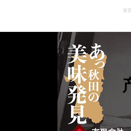
有限会社
首
ゆめ企画須藤健太郎商店