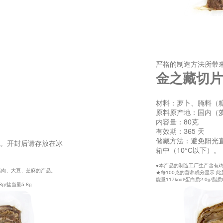
严格的制造方法所带
金之藏切片 
材料：萝卜、腌料（
原料原产地：国内（
内容量：80克
有效期：365 天
储藏方法：避免阳光
。开封后请存放在冰
箱中（10°C以下）。
●本产品的制造工厂生产含有
猪肉、大豆、芝麻的产品。
★每100克的营养成分显示 
能量117kcal/蛋白质2.0g/脂质
8g/盐当量5.8g